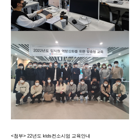
<첨부> 22년도 ktds컨소시엄 교육안내